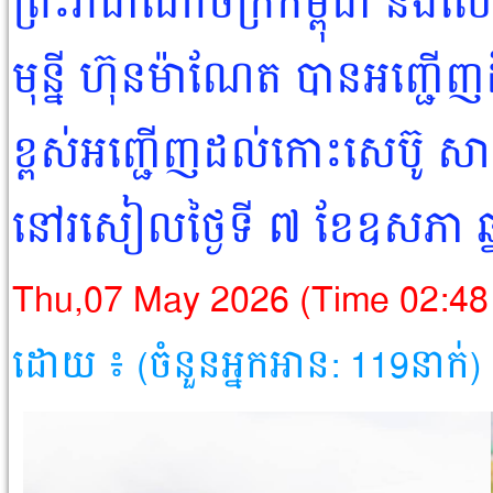
ព្រះរាជាណាចក្រកម្ពុជា និងល
មុន្នី ហ៊ុនម៉ាណែត បានអញ្ជើញ
ខ្ពស់អញ្ជើញដល់កោះសេប៊ូ សា
នៅរសៀលថ្ងៃទី ៧ ខែឧសភា ឆ
Thu,07 May 2026 (Time 02:48
ដោយ ៖ (ចំនួនអ្នកអាន: 119នាក់)