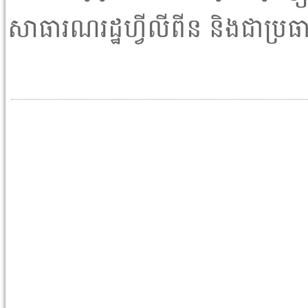
សាធារណរដ្ឋហ្វីលីពីន និងជាប្រ