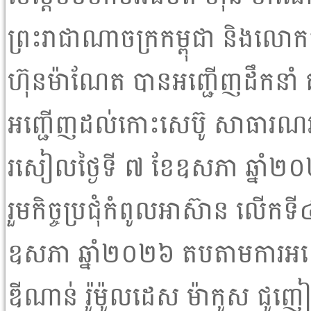
ព្រះរាជាណាចក្រកម្ពុជា និងលោកជំ
ហ៊ុនម៉ាណែត បានអញ្ជើញដឹកនាំ គ
អញ្ជើញដល់កោះសេប៊ូ សាធារណរដ
រសៀលថ្ងៃទី ៧ ខែឧសភា ឆ្នាំ២០
រួមកិច្ចប្រជុំកំពូលអាស៊ាន លើកទី
ឧសភា ឆ្នាំ២០២៦ តបតាមការអញ្
ឌីណាន់ រ៉ូម៉ូលដេស ម៉ាកូស ជូញៀ