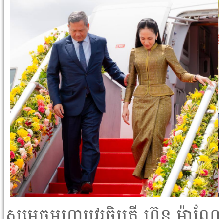
សម្តេចមហាបវរធិបតី ហ៊ុន ម៉ាណែត 