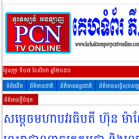
ថ្ងៃសុក្រ ទី០៧ ខែសីហា ឆ្នាំ២០៥០
ទំព័រដើម
ព័ត៌មានជាតិ
ព័ត៏មានអន្តរជាតិ
ព័ត៌មានសន្តិសុខសង្
ព័ត៌មានថ្មីបំផុត
សម្តេចមហាបវរធិបតី ហ៊ុន ម៉ាណ