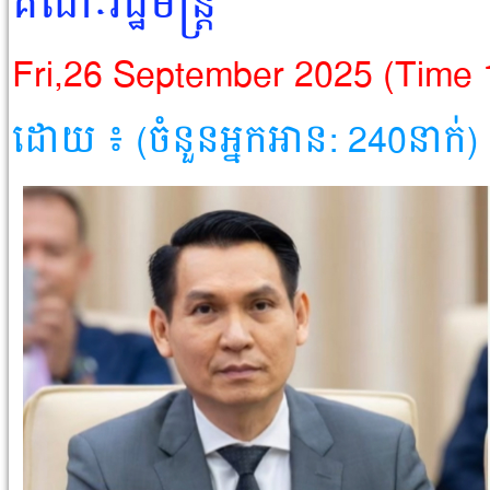
គណៈរដ្ឋមន្ត្រី
Fri,26 September 2025 (Time
ដោយ ៖ (ចំនួនអ្នកអាន: 240នាក់)