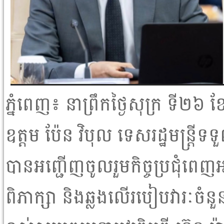
ភ្នំពេញ៖ នាព្រឹកថ្ងៃសុក្រ ទី២៦
ឧត្តម ប៉ែន វិបុល ទេសរដ្ឋមន្រ្ត
បានអញ្ជើញចូលរួមកិច្ចប្រជុំពេញអង្
ពិភាក្សា និងឆ្លងលើរបៀបវារៈចំនួ