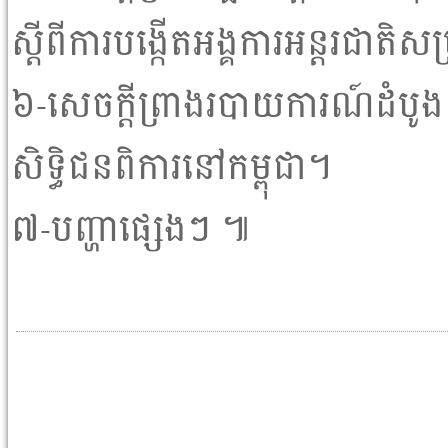
ស្តីពីការបង្កើតអង្គការអន្តរជាតិស
៦-សេចក្តីព្រាងរបាយការណ៍ដំបូងស្ត
សិទ្ធិជនពិការនៅកម្ពុជា។
៧-បញ្ហាផ្សេងៗ ៕