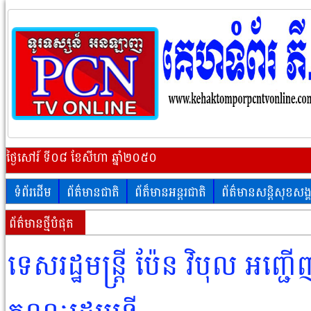
ថ្ងៃសៅរ៍ ទី០៨ ខែសីហា ឆ្នាំ២០៥០
ទំព័រដើម
ព័ត៌មានជាតិ
ព័ត៏មានអន្តរជាតិ
ព័ត៌មានសន្តិសុខសង្
ព័ត៌មានថ្មីបំផុត
ទេសរដ្ឋមន្រ្តី ប៉ែន វិបុល អញ្ជើ