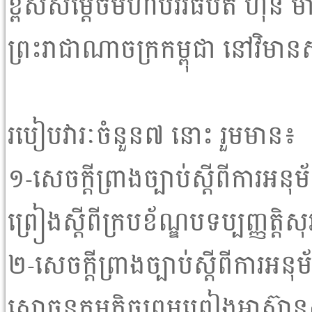
ខ្ពស់សម្តេចមហាបវរធិបតី ហ៊ុន ម៉
ព្រះរាជាណាចក្រកម្ពុជា នៅវិមាន
របៀបវារៈចំនួន៧ នោះ រួមមាន៖
១-សេចក្តីព្រាងច្បាប់ស្តីពីការអន
ព្រៀងស្តីពីក្របខ័ណ្ឌបទប្បញ្ញត្តិ
២-សេចក្តីព្រាងច្បាប់ស្តីពីការអនុ
សោធនកម្មកិច្ចព្រមព្រៀងអាស៊ានស្តី