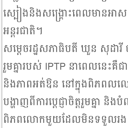
ស្បៀងនិងសង្រ្គោះពេលមានអាសន្ន ន
អន្តរជាតិ។
សម្តេចរដ្ឋសភាធិបតី ឃួន សុដារ
រួមគ្នារបស់ IPTP នាពេលនេះគឺជា
និងភាពអត់ឱន នៅក្នុងពិភពលលោក
បង្ហាញពីការប្តេជ្ញាចិត្តរួមគ្នា ន
ពិភពលោកមួយដែលមិនទទួលរងន