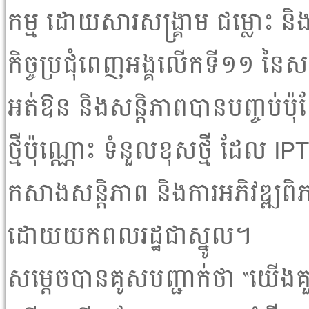
កម្ម ដោយសារសង្គ្រាម ជម្លោះ 
កិច្ចប្រជុំពេញអង្គលើកទី១១ នៃស
អត់ឱន និងសន្តិភាពបានបញ្ចប់ប៉ុន្
ថ្មីប៉ុណ្ណោះ ទំនួលខុសថ្មី ដែល IPTP
កសាងសន្តិភាព និងការអភិវឌ្
ដោយយកពលរដ្ឋជាស្នូល។
សម្តេចបានគូសបញ្ជាក់ថា “យើងគួរបង