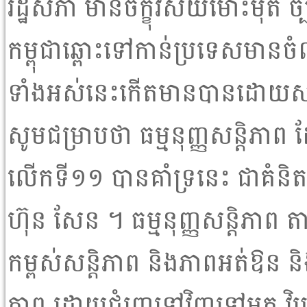
រដ្ឋសភា មានចក្ខុវិស័យមោះមុត ច្
កម្ពុជាឆ្ពោះទៅកាន់ប្រទេសមាន
ទំាងអស់នេះកើតមានបានដោយសា
សូមជម្រាបថា ធម្មនុញ្ញសន្តិភាព
លើកទី១១ បានគំាទ្រនេះ ជាគំនិតផ
ហ៊ុន សែន ។ ធម្មនុញ្ញសន្តិភាព
កម្ពស់សន្តិភាព និងភាពអត់ឱន ន