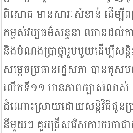
ពិសោធ មានសារៈសំខាន់ ដើម្បីព
កម្ពស់វប្បធម៌សន្ទនា ឈានដល់កា
និងបំណងប្រាថ្នារួមមួយដើម្បីសន្
សម្តេចប្រធានរដ្ឋសភា បានគូសប
លើកទី១១ មានភាពច្បាស់លាស់ គឺការ
ដំណោះស្រាយដោយសន្តិវិធីជូនប្រ
នីមួយៗ គួរជ្រើសរើសការចរចាជាជ