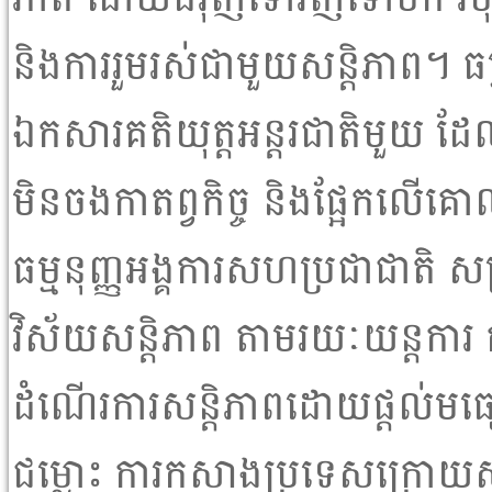
ភាព ដោយជំរុញទៅវិញទៅមក វិ
និងការរួមរស់ជាមួយសន្តិភាព។ ធម្
ឯកសារគតិយុត្តអន្តរជាតិមួយ 
មិនចងកាតព្វកិច្ច និងផ្អែកលើ
ធម្មនុញ្ញអង្គការសហប្រជាជាតិ 
វិស័យសន្តិភាព តាមរយៈយន្តការ 
ដំណើរការសន្តិភាពដោយផ្តល់ម
ជម្លោះ ការកសាងប្រទេសក្រោយសង្រ្