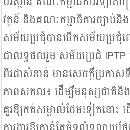
បរិស្ថាន គណៈកម្មាធិការវិទ្យាសាស
វត្តន៍ និងគណៈកម្មាធិការច្បាប់និង
សម័យប្រជុំបានបើកសម័យប្រជុំពេញ
ជាលទ្ធផលរួម សម័យប្រជុំ IPTP
ពីរជាសំខាន់ មានសេចក្តីប្រកាសទីក្
ភាពសកល៖ ដើម្បីមនុស្សជាតិនិង
គួរឱ្យកត់សម្គាល់ថែមទៀតនោះ ដើ
ការងារឱ្យកាន់តែធំទូលំទូលាយថែ