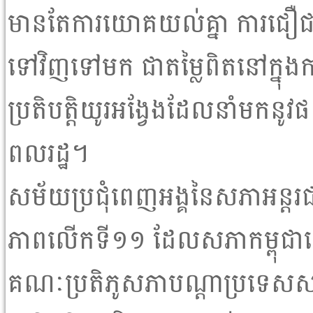
មានតែការយោគយល់គ្នា ការជឿជាក់ ន
ទៅវិញទៅមក ជាតម្លៃពិតនៅក្នុង
ប្រតិបត្តិយូរអង្វែងដែលនាំមកនូ
ពលរដ្ឋ។
សម័យប្រជុំពេញអង្គនៃសភាអន្តរជា
ភាពលើកទី១១ ដែលសភាកម្ពុជាធ្វើ
គណៈប្រតិភូសភាបណ្តាប្រទេសសម