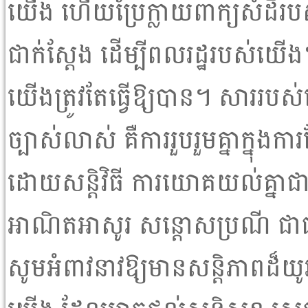
យើង ហើយប្រែក្លាយពាក្យសំដី
ជាក់ស្តែង ដើម្បីពលរដ្ឋរបស់យ
យើងត្រូវតែធ្វើឱ្យបាន។ សាររ
ច្បាស់លាស់ គឺការរួបរួមគ្នាក្នុ
ដោយសន្តិវិធី ការយោគយល់គ្នាជ
អាណិតអាសូរ សន្តោសប្រណី ជាជាង
សូមអំពាវនាវឱ្យមានសន្តិភាពដ៏យូ