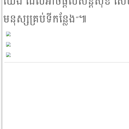
យើង ដែលអាចផ្តល់សន្តិសុខ សេចក្តីថ
មនុស្សគ្រប់ទីកន្លែង”៕