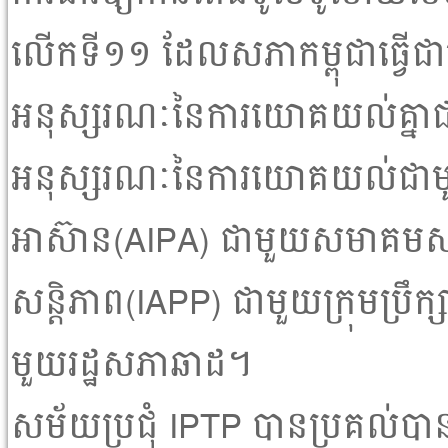
លើកទី១១ ដែលសភាកម្ពុជាធ្វើជាម
អនុស្សរណៈនៃការយោគយល់គ្នាជា
អនុស្សរណៈនៃការយោគយល់ជាមួ
អាស៊ាន(AIPA) ជាមួយសមាគមសមា
សន្តិភាព(IAPP) ជាមួយក្រុមប្រឹក
មួយរដ្ឋសភាឆាដ។
សម័យប្រជុំ IPTP បានប្រគល់បានពា