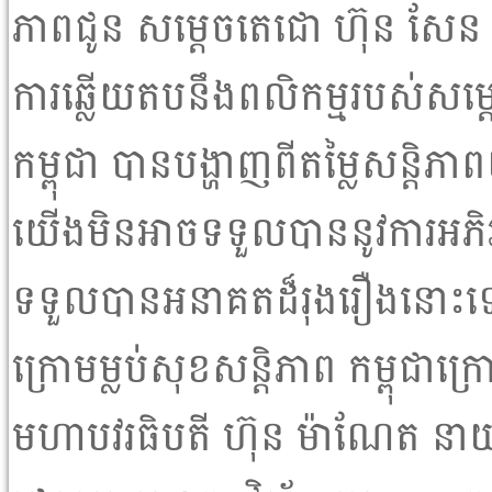
ភាពជូន សម្តេចតេជោ ហ៊ុន សែន គឺ
ការឆ្លើយតបនឹងពលិកម្មរបស់សម្តេច
កម្ពុជា បានបង្ហាញពីតម្លៃសន្តិភាព
យើងមិនអាចទទួលបាននូវការអភិវឌ្ឍដ
ទទួលបានអនាគតដ៏រុងរឿងនោ
ក្រោមម្លប់សុខសន្តិភាព កម្ពុជាក្
មហាបវរធិបតី ហ៊ុន ម៉ាណែត នាយករ