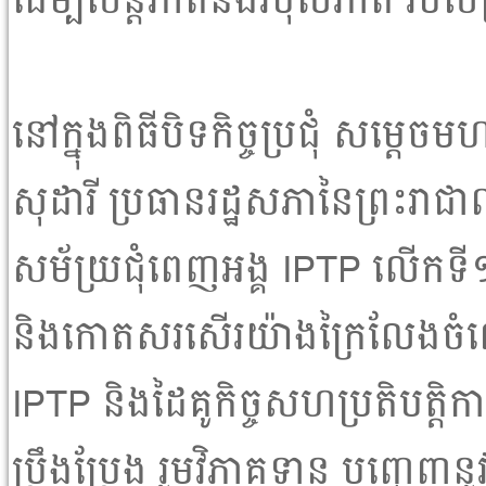
ដើម្បីសន្តិភាពនិងវិបុលភាព របស
នៅក្នុងពិធីបិទកិច្ចប្រជុំ សម្តេច
សុដារី ប្រធានរដ្ឋសភានៃព្រះរាជា
សម័យ្រជុំពេញអង្គ IPTP លើកទី១
និងកោតសរសើរយ៉ាងក្រៃលែងចំព
IPTP និងដៃគូកិច្ចសហប្រតិបត្ត
ប្រឹងប្រែង រួមវិភាគទាន បញ្ចេញ