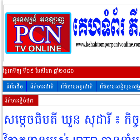
ថ្ងៃអាទិត្យ ទី០៩ ខែសីហា ឆ្នាំ២០៥០
ទំព័រដើម
ព័ត៌មានជាតិ
ព័ត៏មានអន្តរជាតិ
ព័ត៌មានសន្តិសុខសង្
ព័ត៌មានថ្មីបំផុត
សម្តេចធិបតី ឃួន សុដារី ៖ កិច្ច