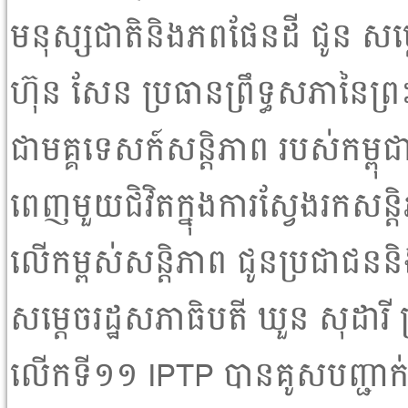
មនុស្សជាតិនិងភពផែនដី ជូន ស
ហ៊ុន សែន ប្រធានព្រឹទ្ធសភានៃព្
ជាមគ្គទេសក៍សន្តិភាព របស់កម្ពុជ
ពេញមួយជិវិតក្នុងការស្វែងរកសន្តិ
លើកម្ពស់សន្តិភាព ជូនប្រជាជននិ
សម្តេចរដ្ឋសភាធិបតី ឃួន សុដារី
លើកទី១១ IPTP បានគូសបញ្ជាក់ថា