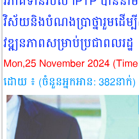
វិភាគទានរបស់ IPTP បាននាំមក
វិស័យនិងបំណងប្រាថ្នារួមដើម្ប
វឌ្ឍនភាពសម្រាប់ប្រជាពលរដ្ឋ
Mon,25 November 2024 (Time
ដោយ ៖ (ចំនួនអ្នកអាន: 382នាក់)