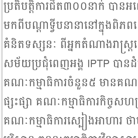
ប្រតិបត្តិការជិត៣០០នាក់ បាន
មកពីបណ្តាទ្វីបនានានៅក្នុងពិភពល
គំនិតទស្សនៈ ពីអ្នកតំណាងរាស្រ
សម័យប្រជុំពេញអង្គ IPTP បានដំណើ
គណៈកម្មាធិការចំនួន៥ មានគណៈកម
ផ្សះផ្សា គណៈកម្មាធិការកិច្ចសហប្រ
គណៈកម្មាធិការស្បៀងអាហារ ថា