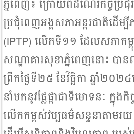
ភ្នំពេញ៖ ក្រោយពីដំណើរកិច្ចប្រ
ប្រជុំពេញអង្គសភាអន្តរជាតិដើម្
(IPTP) លើកទី១១ ដែលសភាកម្ពុជាធ
សណ្ឋាគារសុខាភ្នំពេញនោះ បាន
ព្រឹកថ្ងៃទី២៥ ខែវិច្ឆិកា ឆ្នា
នាំមកនូវផ្លែផ្កាជាទីមោទនៈ ក្នុងកិ
លើកកម្ពស់វប្បធម៌សន្ទនាតាមរយ